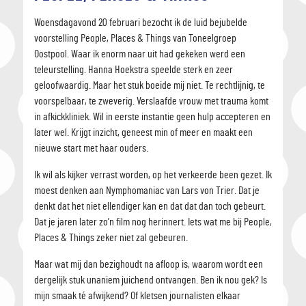
Woensdagavond 20 februari bezocht ik de luid bejubelde
voorstelling People, Places & Things van Toneelgroep
Oostpool. Waar ik enorm naar uit had gekeken werd een
teleurstelling. Hanna Hoekstra speelde sterk en zeer
geloofwaardig. Maar het stuk boeide mij niet. Te rechtlijnig, te
voorspelbaar, te zweverig. Verslaafde vrouw met trauma komt
in afkickkliniek. Wil in eerste instantie geen hulp accepteren en
later wel. Krijgt inzicht, geneest min of meer en maakt een
nieuwe start met haar ouders.
Ik wil als kijker verrast worden, op het verkeerde been gezet. Ik
moest denken aan Nymphomaniac van Lars von Trier. Dat je
denkt dat het niet ellendiger kan en dat dat dan toch gebeurt.
Dat je jaren later zo’n film nog herinnert. Iets wat me bij People,
Places & Things zeker niet zal gebeuren.
Maar wat mij dan bezighoudt na afloop is, waarom wordt een
dergelijk stuk unaniem juichend ontvangen. Ben ik nou gek? Is
mijn smaak té afwijkend? Of kletsen journalisten elkaar