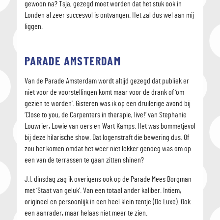
gewoon na? Tsja, gezegd moet worden dat het stuk ook in
Londen al zeer succesvol is ontvangen. Het zal dus wel aan mij
liggen.
PARADE AMSTERDAM
Van de Parade Amsterdam wordt altijd gezegd dat publiek er
niet voor de voorstellingen komt maar voor de drank of ‘om
gezien te worden’. Gisteren was ik op een druilerige avond bij
‘Close to you, de Carpenters in therapie, live!’ van Stephanie
Louwrier, Lowie van oers en Wart Kamps. Het was bommetjevol
bij deze hilarische show. Dat logenstraft die bewering dus. Of
zou het komen omdat het weer niet lekker genoeg was om op
een van de terrassen te gaan zitten shinen?
J.l. dinsdag zag ik overigens ook op de Parade Mees Borgman
met ‘Staat van geluk’. Van een totaal ander kaliber. Intiem,
origineel en persoonlijk in een heel klein tentje (De Luxe). Ook
een aanrader, maar helaas niet meer te zien.