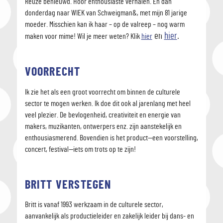
Reuze benieuwd. Hoor enthousiaste verhalen. En dan
donderdag naar WIEK van Schweigman&, met mijn 81 jarige
moeder. Misschien kan ik haar – op de valreep – nog warm
en
hier
.
maken voor mime! Wil je meer weten? Klik
hier
VOORRECHT
Ik zie het als een groot voorrecht om binnen de culturele
sector te mogen werken. Ik doe dit ook al jarenlang met heel
veel plezier. De bevlogenheid, creativiteit en energie van
makers, muzikanten, ontwerpers enz. zijn aanstekelijk en
enthousiasmerend. Bovendien is het product—een voorstelling,
concert, festival—iets om trots op te zijn!
BRITT VERSTEGEN
Britt is vanaf 1993 werkzaam in de culturele sector,
aanvankelijk als productieleider en zakelijk leider bij dans- en